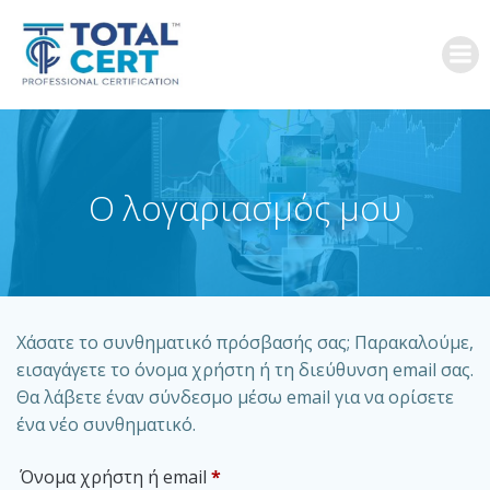
Skip
to
content
Ο λογαριασμός μου
Χάσατε το συνθηματικό πρόσβασής σας; Παρακαλούμε,
εισαγάγετε το όνομα χρήστη ή τη διεύθυνση email σας.
Θα λάβετε έναν σύνδεσμο μέσω email για να ορίσετε
ένα νέο συνθηματικό.
Απαιτείται
Όνομα χρήστη ή email
*